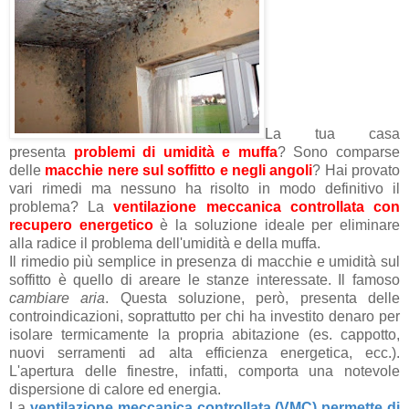
La tua casa
presenta
problemi di umidità e muffa
? Sono comparse
delle
macchie nere sul soffitto e negli angoli
? Hai provato
vari rimedi ma nessuno ha risolto in modo definitivo il
problema? La
ventilazione meccanica controllata con
recupero energetico
è la soluzione ideale per eliminare
alla radice il problema dell'umidità e della muffa.
Il rimedio più semplice in presenza di macchie e umidità sul
soffitto è quello di areare le stanze interessate. Il famoso
cambiare aria
. Questa soluzione, però, presenta delle
controindicazioni, soprattutto per chi ha investito denaro per
isolare termicamente la propria abitazione (es. cappotto,
nuovi serramenti ad alta efficienza energetica, ecc.).
L'apertura delle finestre, infatti, comporta una notevole
dispersione di calore ed energia.
La
ventilazione meccanica controllata (VMC) permette di