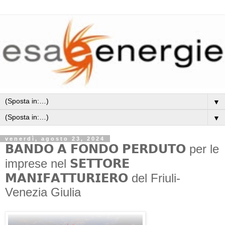
▼
▼
venerdì, agosto 23, 2024
𝗕𝗔𝗡𝗗𝗢 𝗔 𝗙𝗢𝗡𝗗𝗢 𝗣𝗘𝗥𝗗𝗨𝗧𝗢 per le
imprese nel 𝗦𝗘𝗧𝗧𝗢𝗥𝗘
𝗠𝗔𝗡𝗜𝗙𝗔𝗧𝗧𝗨𝗥𝗜𝗘𝗥𝗢 del Friuli-
Venezia Giulia