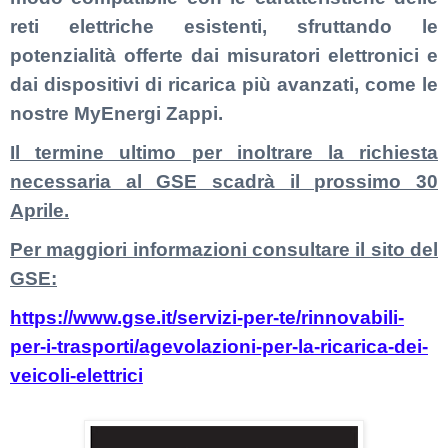
reti elettriche esistenti, sfruttando le
potenzialità offerte dai misuratori elettronici e
dai dispositivi di ricarica più avanzati, come le
nostre MyEnergi Zappi.
Il termine ultimo per inoltrare la richiesta
necessaria al GSE scadrà il prossimo 30
Aprile.
Per maggiori informazioni consultare il sito del
GSE:
https://www.gse.it/servizi-per-te/rinnovabili-
per-i-trasporti/agevolazioni-per-la-ricarica-dei-
veicoli-elettrici