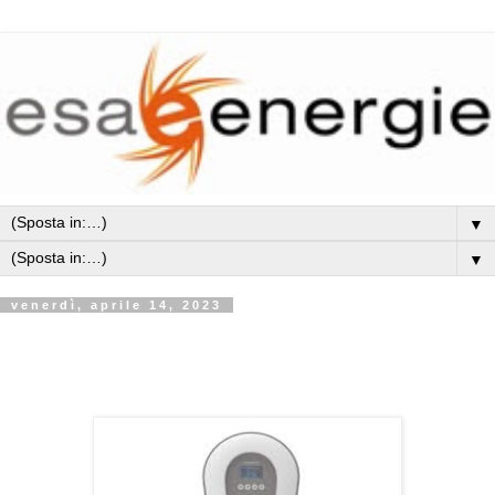
▼
▼
venerdì, aprile 14, 2023