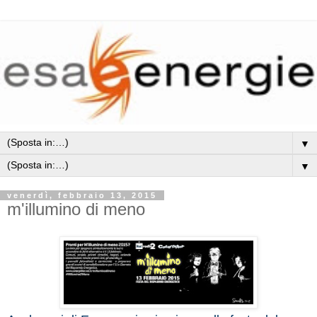
▼
▼
venerdì, febbraio 13, 2015
m'illumino di meno