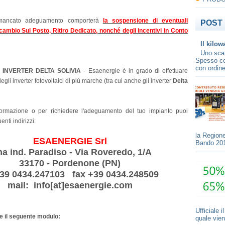
 mancato adeguamento comporterà
la sospensione di eventuali
POST 
cambio Sul Posto, Ritiro Dedicato, nonché degli incentivi in Conto
Il kilow
Uno scat
Spesso con
con ordine
INVERTER DELTA SOLIVIA
- Esaenergie è in grado di effettuare
gli inverter fotovoltaici di più marche (tra cui anche gli inverter
Delta
formazione o per richiedere l'adeguamento del tuo impianto puoi
enti indirizzi:
la Regione
ESAENERGIE Srl
Bando 201
a ind. Paradiso - Via Roveredo, 1/A
33170 - Pordenone (PN)
 +39 0434.247103 fax +39 0434.248509
mail: info[at]esaenergie.com
Ufficiale 
 il seguente modulo:
quale vien