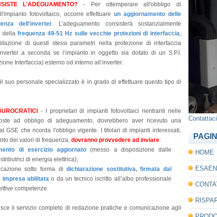
SISTE L'ADEGUAMENTO?
-
Per ottemperare all'obbligo di
'impianto fotovoltaico, occorre effettuare
un aggiornamento delle
enza dell'inverter
. L’adeguamento consisterà sostanzialmente
e della
frequenza 49-51 Hz sulle vecchie protezioni di interfaccia
,
stazione di questi stessi parametri nella protezione di interfaccia
 inverter a seconda se l’impianto in oggetto sia dotato di un S.P.I.
ione Interfaccia) esterno od interno all’inverter.
 il suo personale specializzato è in grado di effettuare questo tipo di
BUROCRATICI
- I proprietari di impianti fotovoltaici rientranti nelle
Contattaci 
oposte ad obbligo di adeguamento, dovrebbero aver ricevuto una
 GSE che ricorda l'obbligo vigente. I titolari di impianti interessati,
PAGI
to dei valori di frequenza,
dovranno provvedere ad inviare
:
mento di esercizio aggiornato
(messo a disposizione dalle
HOME
tributrici di energia elettrica);
ESAEN
icazione sotto forma di
dichiarazione sostitutiva, firmata dal
i impresa abilitata
o da un tecnico iscritto all’albo professionale
CONTA
pettive competenze.
RISPA
isce il servizio completo di redazione pratiche e comunicazione agli
PRODO