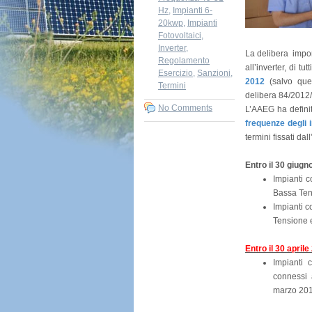
Hz
,
Impianti 6-
20kwp
,
Impianti
Fotovoltaici
,
Inverter
,
La delibera imp
Regolamento
all’inverter, di tu
Esercizio
,
Sanzioni
,
2012
(salvo quel
Termini
delibera 84/2012
No Comments
L’AAEG ha definit
frequenze degli i
termini fissati da
Entro il 30 giugn
Impianti c
Bassa Tens
Impianti c
Tensione e
Entro il 30 april
Impianti
connessi 
marzo 201