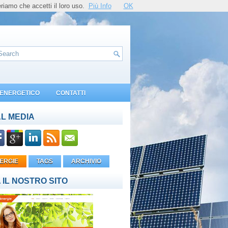
riamo che accetti il loro uso.
Più Info
OK
O ENERGETICO
CONTATTI
L MEDIA
ERGIE
TAGS
ARCHIVIO
A IL NOSTRO SITO