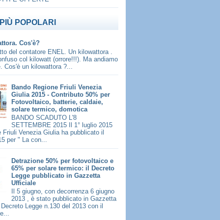
PIÙ POPOLARI
attora. Cos'è?
to del contatore ENEL. Un kilowattora .
fuso col kilowatt (orrore!!!). Ma andiamo
. Cos'è un kilowattora ?...
Bando Regione Friuli Venezia
Giulia 2015 - Contributo 50% per
Fotovoltaico, batterie, caldaie,
solare termico, domotica
BANDO SCADUTO L'8
SETTEMBRE 2015 Il 1° luglio 2015
 Friuli Venezia Giulia ha pubblicato il
5 per " La con...
Detrazione 50% per fotovoltaico e
65% per solare termico: il Decreto
Legge pubblicato in Gazzetta
Ufficiale
Il 5 giugno, con decorrenza 6 giugno
2013 , è stato pubblicato in Gazzetta
il Decreto Legge n.130 del 2013 con il
e...