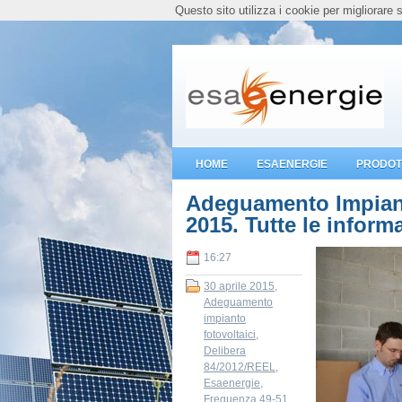
Questo sito utilizza i cookie per migliorare 
HOME
ESAENERGIE
PRODOTT
Adeguamento Impianti 
2015. Tutte le inform
16:27
30 aprile 2015
,
Adeguamento
impianto
fotovoltaici
,
Delibera
84/2012/REEL
,
Esaenergie
,
Frequenza 49-51