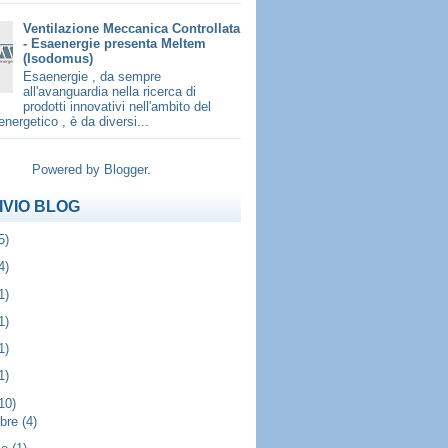
Ventilazione Meccanica Controllata
- Esaenergie presenta Meltem
(Isodomus)
Esaenergie , da sempre
all'avanguardia nella ricerca di
prodotti innovativi nell'ambito del
energetico , è da diversi...
Powered by
Blogger
.
IVIO BLOG
5)
4)
1)
1)
1)
1)
10)
obre
(4)