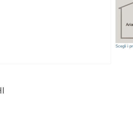
Scegli i 
I