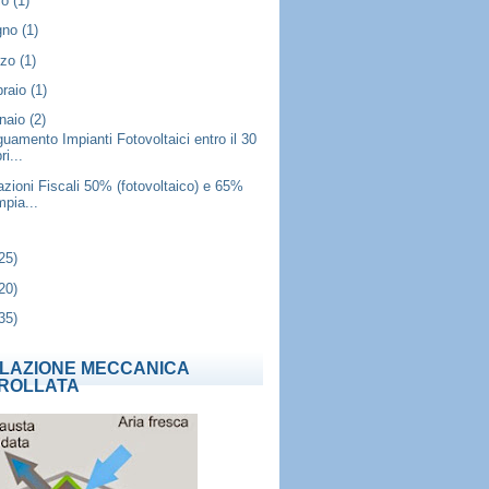
lio
(1)
gno
(1)
rzo
(1)
braio
(1)
naio
(2)
uamento Impianti Fotovoltaici entro il 30
ri...
azioni Fiscali 50% (fotovoltaico) e 65%
mpia...
25)
20)
35)
ILAZIONE MECCANICA
ROLLATA