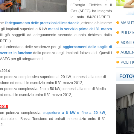
l’Energia Elettrica e il
Gas (AEEG) ha integrato
la nota 84/2012/REEL.
MANUT
one
l’adeguamento delle protezioni di interfaccia
, esterne e/o interne
tti gli impianti superiori a 6 kW
messi in servizio prima del 31 marzo
PULIZ
li già soggetti ad adeguamento secondo quanto richiesto dalla
/REEL).
MONIT
o il calendario delle scadenze per gli
aggiornamenti delle soglie di
AUMEN
nverter in funzione
della potenza degli impianti fotovoltaici. Questi i
ll'AAEG per gli adeguamenti:
POLITI
o 2014
:
FOTO
on potenza complessiva superiore ai 20 kW, connessi alla rete di
ione ed entrati in esercizio entro il 31 marzo 2012;
on potenza complessiva fino a 50 kW, connessi alla rete di Media
d entrati in esercizio entro il 31 marzo 2012;
e 2015
:
 con potenza complessiva
superiore a 6 kW e fino a 20 kW
,
alla rete di Bassa Tensione ed entrati in esercizio entro il 31
2.