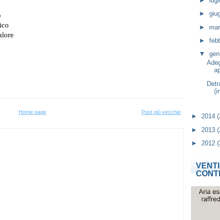
►
lug
►
giu
►
ma
►
feb
▼
gen
Adeg
ap
Detr
(i
Home page
Post più vecchio
►
2014
(
►
2013
(
►
2012
(
VENT
CONT