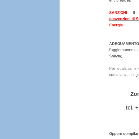
enti preposti.
SANZIONI
- Il
convenzioni di S
Energia
.
ADEGUAMENTO 
l'aggiornamento de
Solivia
).
Per qualsiasi in
contattarci ai segu
Zon
tel.
Oppure compilare