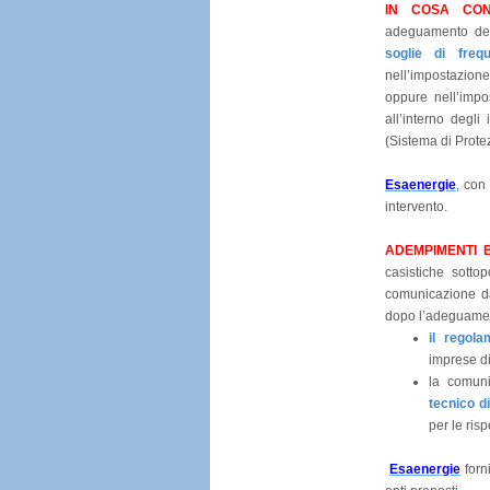
IN COSA CON
adeguamento dell
soglie di frequ
nell’impostazion
oppure nell’impo
all’interno degli
(Sistema di Protez
Esaenergie
, con
intervento.
ADEMPIMENTI 
casistiche sott
comunicazione dal
dopo l’adeguamen
il regola
imprese dis
la comun
tecnico d
per le ris
Esaenergie
forn