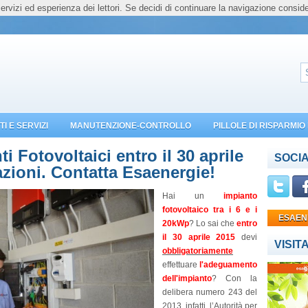
servizi ed esperienza dei lettori. Se decidi di continuare la navigazione conside
I E SERVIZI
MANUTENZIONE-CONTROLLO
PILLOLE DI RISPARMI
Fotovoltaici entro il 30 aprile
SOCIA
azioni. Contatta Esaenergie!
Hai un
impianto
fotovoltaico tra i 6 e i
ESAEN
20kWp
? Lo sai che
entro
il 30 aprile 2015
devi
VISIT
obbligatoriamente
effettuare
l'adeguamento
dell'impianto
? Con la
delibera numero 243 del
2013, infatti, l’Autorità per