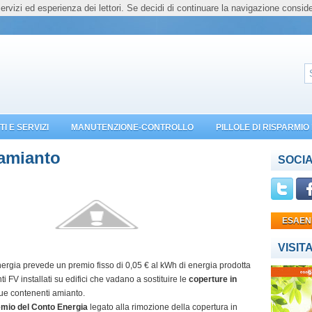
servizi ed esperienza dei lettori. Se decidi di continuare la navigazione conside
I E SERVIZI
MANUTENZIONE-CONTROLLO
PILLOLE DI RISPARMI
amianto
SOCIA
ESAEN
VISIT
ergia prevede un premio fisso di 0,05 € al kWh di energia prodotta
ti FV installati su edifici che vadano a sostituire le
coperture in
e contenenti amianto.
mio del Conto Energia
legato alla rimozione della copertura in