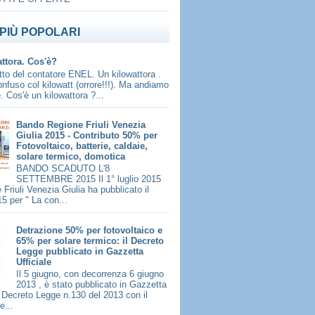
PIÙ POPOLARI
attora. Cos'è?
to del contatore ENEL. Un kilowattora .
fuso col kilowatt (orrore!!!). Ma andiamo
. Cos'è un kilowattora ?...
Bando Regione Friuli Venezia
Giulia 2015 - Contributo 50% per
Fotovoltaico, batterie, caldaie,
solare termico, domotica
BANDO SCADUTO L'8
SETTEMBRE 2015 Il 1° luglio 2015
 Friuli Venezia Giulia ha pubblicato il
5 per " La con...
Detrazione 50% per fotovoltaico e
65% per solare termico: il Decreto
Legge pubblicato in Gazzetta
Ufficiale
Il 5 giugno, con decorrenza 6 giugno
2013 , è stato pubblicato in Gazzetta
il Decreto Legge n.130 del 2013 con il
e...