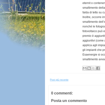
eternit o contene
smaltimento della 
falda di tetto su c
Inoltre, occorre i
smaltimento dell’e
nonché le fotograf
fotovoltaico può e
premio è aggiuntiv
aggiuntivi (come a
applica agli impia
gli impianti che pr
Esaenergie si occ
smaltimento avval
Post più recente
0 commenti:
Posta un commento