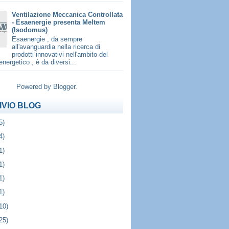
Ventilazione Meccanica Controllata
- Esaenergie presenta Meltem
(Isodomus)
Esaenergie , da sempre
all'avanguardia nella ricerca di
prodotti innovativi nell'ambito del
energetico , è da diversi...
Powered by
Blogger
.
IVIO BLOG
5)
4)
1)
1)
1)
1)
10)
25)