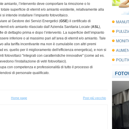
nte amianto, l’intervento deve comportare la rimozione o lo
totale superficie di eternit e/o amianto esistente, relativamente alla
ui si intende installare l’impianto fotovoltaico.
nviare al Gestore dei Servizi Energetici (
GSE
) il certificato di
MANUT
ternit e/o amianto rilasciato dall’Azienda Sanitaria Locale (
ASL
),
PULIZ
ie di dettaglio prima e dopo l’intervento. La superficie dell’impianto
ssere inferiore o al massimo pari all’area di eternit e/o amianto. Tale
MONIT
o alla tariffa incentivante ma non è cumulabile con altri premi
d es. quello per il miglioramento dell'efficienza energetica), e non si
AUMEN
nti fotovoltaici "integrati con caratteristiche innovative" (come ad es.
POLITI
evedono l'installazione di vetri fotovoltaici).
upa con competenza e professionalità di tutto il processo di
endosi di personale qualificato.
FOTO
Home page
Post più vecchio