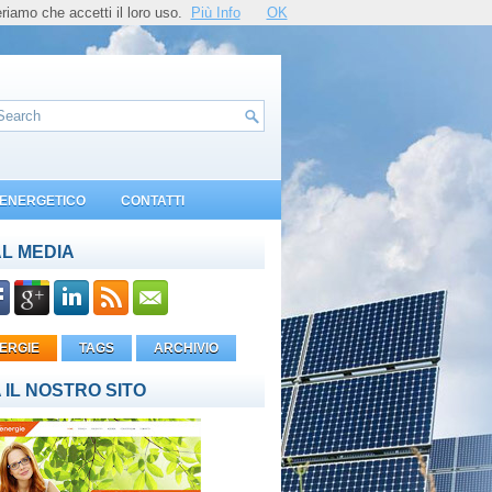
riamo che accetti il loro uso.
Più Info
OK
O ENERGETICO
CONTATTI
L MEDIA
ERGIE
TAGS
ARCHIVIO
A IL NOSTRO SITO